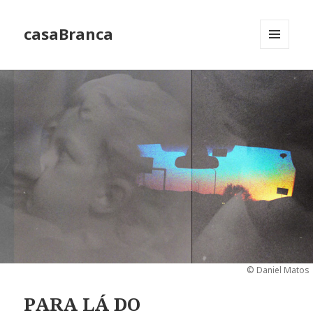
casaBranca
MENU
E
WIDGETS
© Daniel Matos
PARA LÁ DO