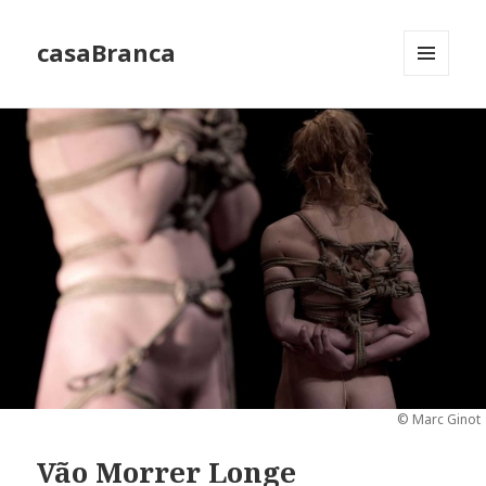
casaBranca
MENU
E
WIDGETS
© Marc Ginot
Vão Morrer Longe