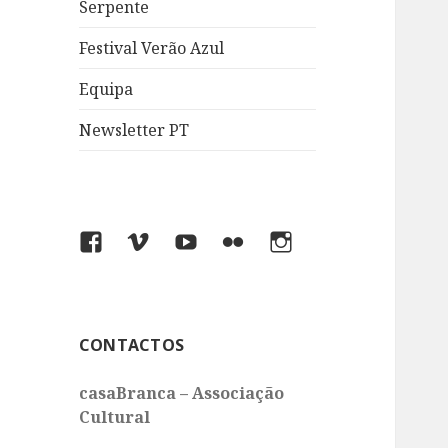
Serpente
Festival Verão Azul
Equipa
Newsletter PT
Facebook
Vimeo
You
Flickr
Instagram
Tube
CONTACTOS
casaBranca – Associação
Cultural