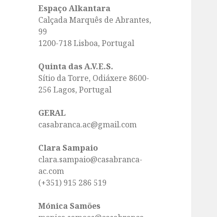
Espaço Alkantara
Calçada Marquês de Abrantes,
99
1200-718 Lisboa, Portugal
Quinta das A.V.E.S.
Sítio da Torre, Odiáxere 8600-
256 Lagos, Portugal
GERAL
casabranca.ac@gmail.com
Clara Sampaio
clara.sampaio@casabranca-
ac.com
(+351) 915 286 519
Mónica Samões