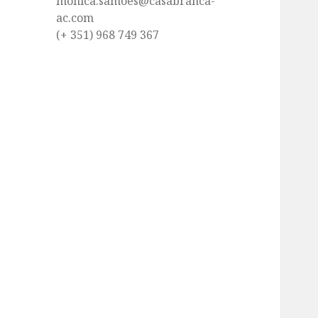
monica.samoes@casabranca-
ac.com
(+ 351) 968 749 367