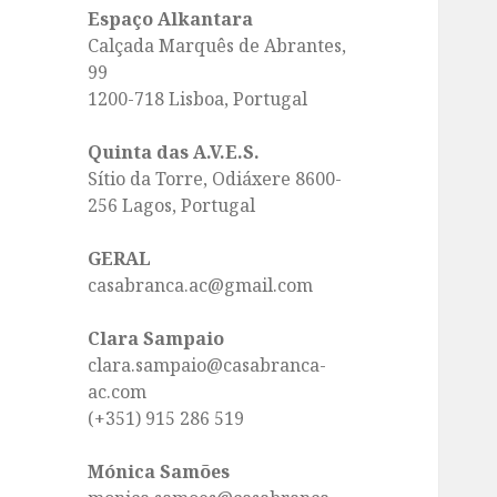
Espaço Alkantara
Calçada Marquês de Abrantes,
99
1200-718 Lisboa, Portugal
Quinta das A.V.E.S.
Sítio da Torre, Odiáxere 8600-
256 Lagos, Portugal
GERAL
casabranca.ac@gmail.com
Clara Sampaio
clara.sampaio@casabranca-
ac.com
(+351) 915 286 519
Mónica Samões