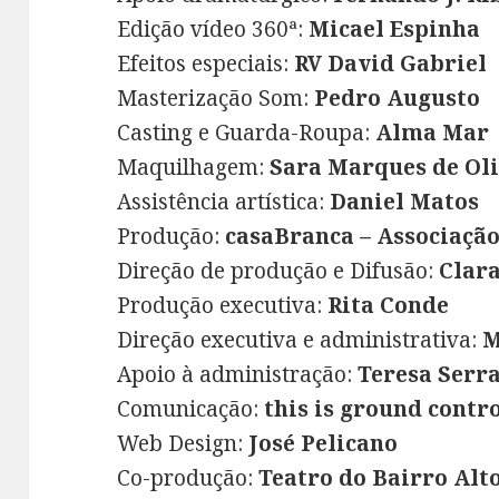
Edição vídeo 360ª:
Micael Espinha
Efeitos especiais:
RV David Gabriel
Masterização Som:
Pedro Augusto
Casting e Guarda-Roupa:
Alma Mar
Maquilhagem:
Sara Marques de Ol
Assistência artística:
Daniel Matos
Produção:
casaBranca – Associação
Direção de produção e Difusão:
Clar
Produção executiva:
Rita Conde
Direção executiva e administrativa:
M
Apoio à administração:
Teresa Serr
Comunicação:
this is ground contr
Web Design:
José Pelicano
Co-produção:
Teatro do Bairro Alto