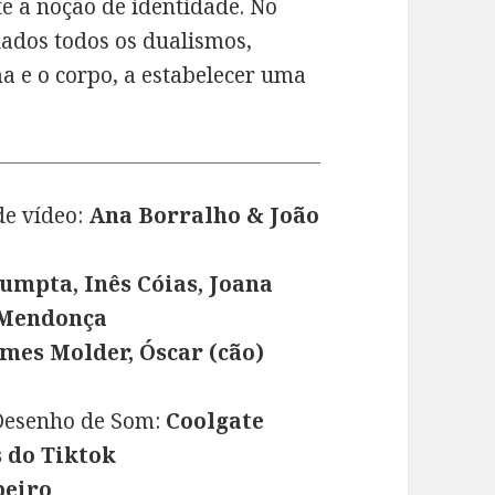
te a noção de identidade. No
ados todos os dualismos,
ma e o corpo, a estabelecer uma
de vídeo:
Ana Borralho & João
umpta, Inês Cóias, Joana
 Mendonça
mes Molder, Óscar (cão)
 Desenho de Som:
Coolgate
s do Tiktok
beiro