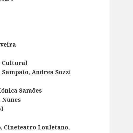
iveira
 Cultural
a Sampaio, Andrea Sozzi
ónica Samões
a Nunes
ol
, Cineteatro Louletano,