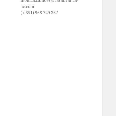
monica.samoes@casabranca-
ac.com
(+ 351) 968 749 367