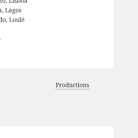
to, Lisboa
a, Lagos
do, Loulé
o
Productions