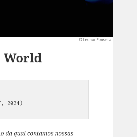
© Leonor Fonseca
e World
, 2024)

rno da qual contamos nossas