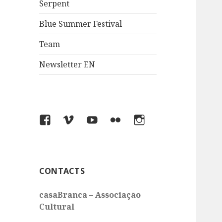
Serpent
Blue Summer Festival
Team
Newsletter EN
Facebook
Vimeo
You
Flickr
Instagram
Tube
CONTACTS
casaBranca – Associação
Cultural